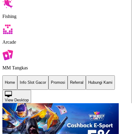
Fishing
Arcade
MM Tangkas
Home
Info Slot Gacor
Promosi
Referral
Hubungi Kami
View Desktop