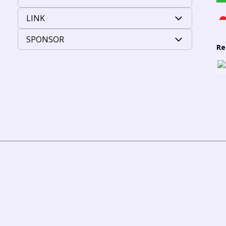
 digunakan.
smartphone.
LINK
 satu akun.
indungi data pengguna.
SPONSOR
elama 24 jam.
Re
Tersedia di FEEDBET
disesuaikan dengan preferensi masing-masing pengguna. Beragam kategor
iga dan kompetisi populer. Pengguna dapat mengikuti perkembangan pertand
EEDBET menghadirkan berbagai pilihan kompetisi game populer yang banyak
 banyak dimainkan. Berbagai tema permainan tersedia dengan tampilan visua